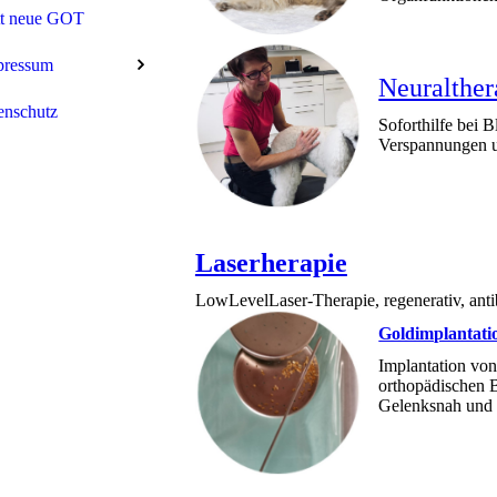
tt neue GOT
pressum
Neuralther
enschutz
Soforthilfe bei
Verspannungen 
Laserherapie
LowLevelLaser-Therapie, regenerativ, antiba
Goldimplantati
Implantation von
orthopädischen 
Gelenksnah und 