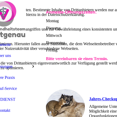
lebnis zu bieten. Bestimmte Inhalte von Drittanbietern werden nur ang
Anmelde-Öffnungszeiten:
e Informationen hierzu in der Datenschutzerklärung.
Montag
Dienstag
utz vor Hackerangriffen und zur Gewährleistung eines konsistenten un
Mittwoch
Donnerstag
ieren. Hierunter fallen auch Statistiken, die dem Webseitenbetreiber v
artseite
r Nutzeraktivität über verschiedene Webseiten.
Freitag
er uns
Bitte vereinbaren sie einen Termin.
 die von Drittanbietern eigenverantwortlich zur Verfügung gestellt wer
stungen
 zu optimieren.
re Praxis
uf-Service
Jahres-Checku
DIENST
Allgemeine Unter
ontakt
Möglichkeit eine
Organfunktionen