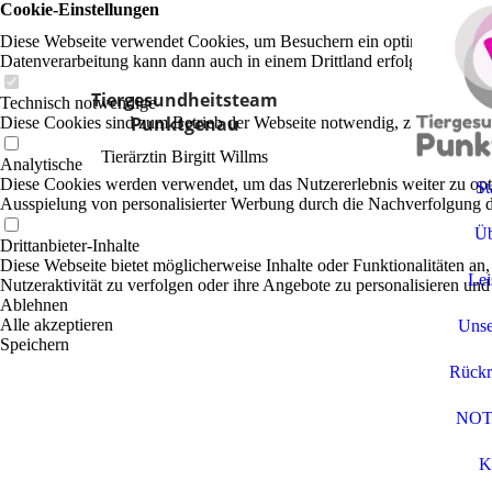
Cookie-Einstellungen
Diese Webseite verwendet Cookies, um Besuchern ein optimales Nutzerer
Datenverarbeitung kann dann auch in einem Drittland erfolgen. Weiter
Tiergesundheitsteam
Technisch notwendige
Punktgenau
Diese Cookies sind zum Betrieb der Webseite notwendig, z.B. zum Sch
Tierärztin Birgitt Willms
Analytische
Diese Cookies werden verwendet, um das Nutzererlebnis weiter zu optim
St
Ausspielung von personalisierter Werbung durch die Nachverfolgung de
Üb
Drittanbieter-Inhalte
Diese Webseite bietet möglicherweise Inhalte oder Funktionalitäten an,
Lei
Nutzeraktivität zu verfolgen oder ihre Angebote zu personalisieren und
Ablehnen
Alle akzeptieren
Unse
Speichern
Rückr
NOT
K